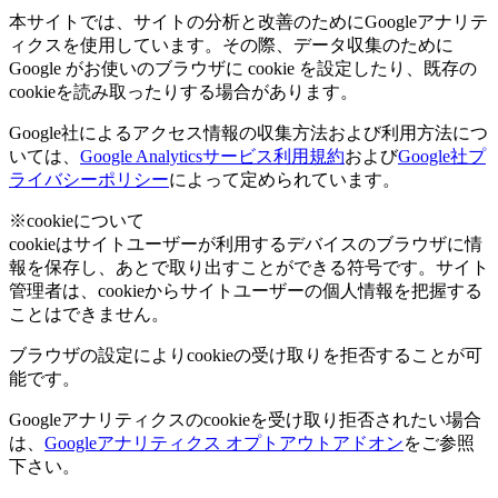
本サイトでは、サイトの分析と改善のためにGoogleアナリテ
ィクスを使用しています。その際、データ収集のために
Google がお使いのブラウザに cookie を設定したり、既存の
cookieを読み取ったりする場合があります。
Google社によるアクセス情報の収集方法および利用方法につ
いては、
Google Analyticsサービス利用規約
および
Google社プ
ライバシーポリシー
によって定められています。
※cookieについて
cookieはサイトユーザーが利用するデバイスのブラウザに情
報を保存し、あとで取り出すことができる符号です。サイト
管理者は、cookieからサイトユーザーの個人情報を把握する
ことはできません。
ブラウザの設定によりcookieの受け取りを拒否することが可
能です。
Googleアナリティクスのcookieを受け取り拒否されたい場合
は、
Googleアナリティクス オプトアウトアドオン
をご参照
下さい。